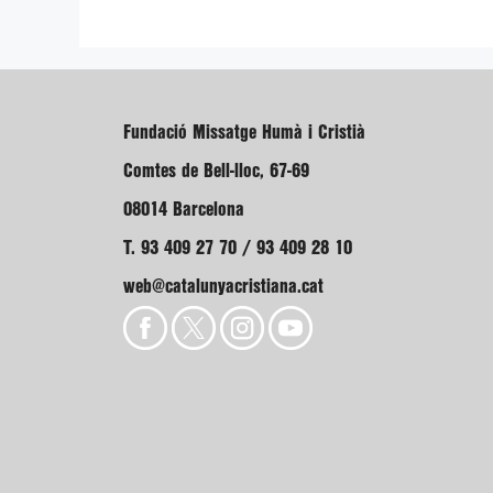
Fundació Missatge Humà i Cristià
Comtes de Bell-lloc, 67-69
08014 Barcelona
T. 93 409 27 70 / 93 409 28 10
web@catalunyacristiana.cat