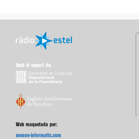
Amb el suport de:
Web maquetada per:
unmon-informatic.com