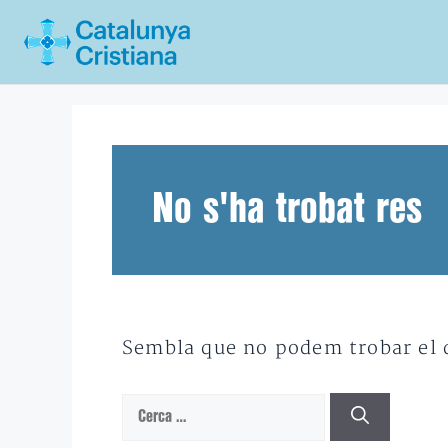
Vés
al
contingut
No s'ha trobat res
Sembla que no podem trobar el qu
Cerca: