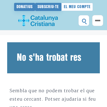
DONATIUS
SUBSCRIU-TE
EL MEU COMPTE
Vés
al
contingut
No s'ha trobat res
Sembla que no podem trobar el que
esteu cercant. Potser ajudaria si feu