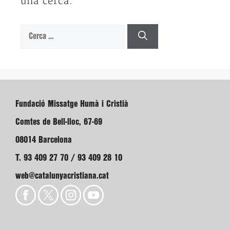
una cerca.
Cerca:
Fundació Missatge Humà i Cristià
Comtes de Bell-lloc, 67-69
08014 Barcelona
T. 93 409 27 70 / 93 409 28 10
web@catalunyacristiana.cat