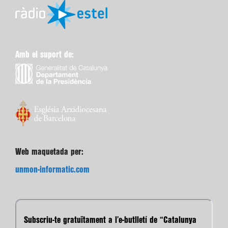
Amb el suport de:
Web maquetada per:
unmon-informatic.com
Subscriu-te gratuïtament a l’e-butlletí de “Catalunya