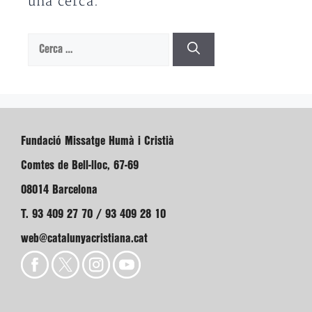
una cerca.
Cerca:
Fundació Missatge Humà i Cristià
Comtes de Bell-lloc, 67-69
08014 Barcelona
T. 93 409 27 70 / 93 409 28 10
web@catalunyacristiana.cat