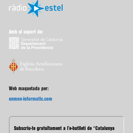
Amb el suport de:
Web maquetada per:
unmon-informatic.com
Subscriu-te gratuïtament a l’e-butlletí de “Catalunya