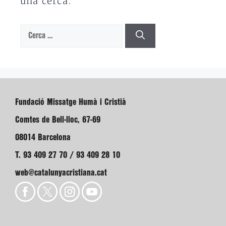
una cerca.
Cerca:
Fundació Missatge Humà i Cristià
Comtes de Bell-lloc, 67-69
08014 Barcelona
T. 93 409 27 70 / 93 409 28 10
web@catalunyacristiana.cat