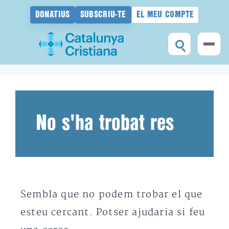
DONATIUS
SUBSCRIU-TE
EL MEU COMPTE
Vés
al
contingut
No s'ha trobat res
Sembla que no podem trobar el que
esteu cercant. Potser ajudaria si feu