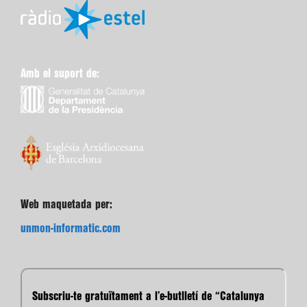
Amb el suport de:
Web maquetada per:
unmon-informatic.com
Subscriu-te gratuïtament a l’e-butlletí de “Catalunya