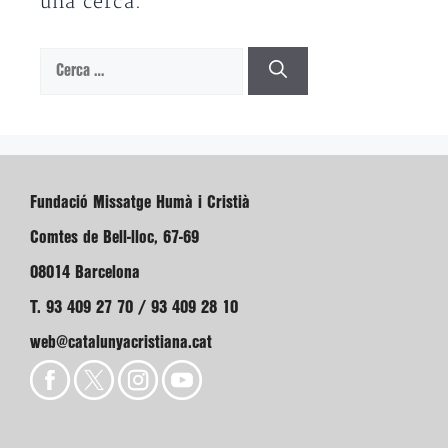
una cerca.
Cerca:
Fundació Missatge Humà i Cristià
Comtes de Bell-lloc, 67-69
08014 Barcelona
T. 93 409 27 70 / 93 409 28 10
web@catalunyacristiana.cat