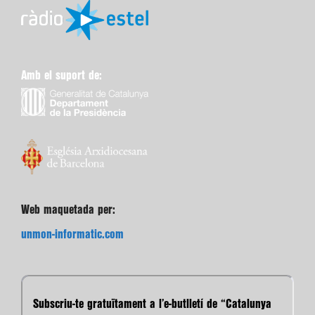
Amb el suport de:
Web maquetada per:
unmon-informatic.com
Subscriu-te gratuïtament a l’e-butlletí de “Catalunya