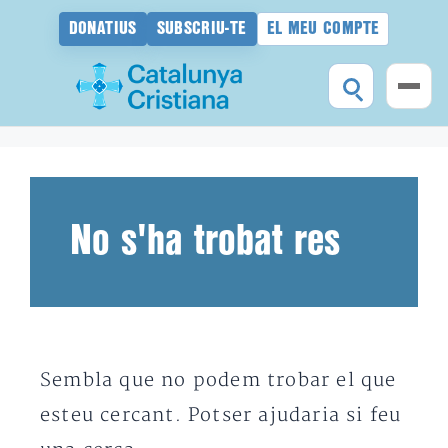
DONATIUS
SUBSCRIU-TE
EL MEU COMPTE
Vés
al
contingut
No s'ha trobat res
Sembla que no podem trobar el que
esteu cercant. Potser ajudaria si feu