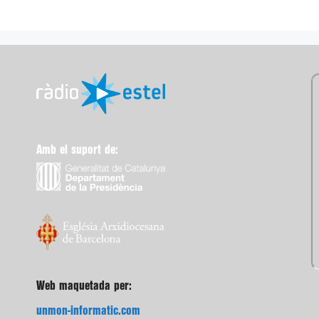
Amb el suport de:
Web maquetada per:
unmon-informatic.com