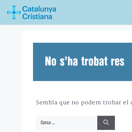
Vés
al
contingut
No s'ha trobat res
Sembla que no podem trobar el qu
Cerca: