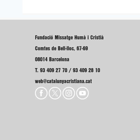
Fundació Missatge Humà i Cristià
Comtes de Bell-lloc, 67-69
08014 Barcelona
T. 93 409 27 70 / 93 409 28 10
web@catalunyacristiana.cat