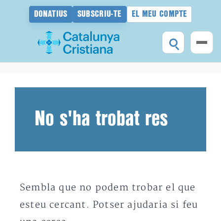
DONATIUS
SUBSCRIU-TE
EL MEU COMPTE
Vés
al
contingut
No s'ha trobat res
Sembla que no podem trobar el que
esteu cercant. Potser ajudaria si feu