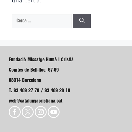
una cerca.
Cerca:
Fundació Missatge Humà i Cristià
Comtes de Bell-lloc, 67-69
08014 Barcelona
T. 93 409 27 70 / 93 409 28 10
web@catalunyacristiana.cat