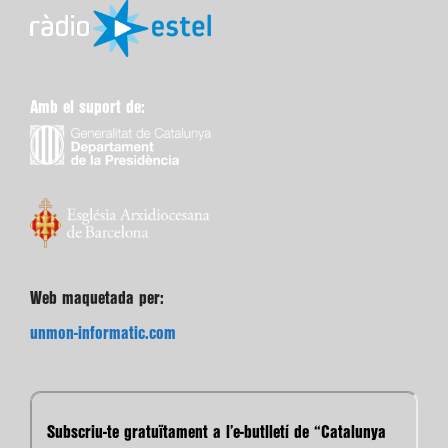
Amb el suport de:
Web maquetada per:
unmon-informatic.com
Subscriu-te gratuïtament a l’e-butlletí de “Catalunya