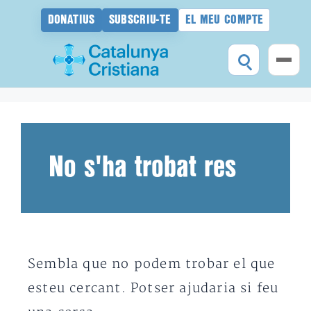
DONATIUS
SUBSCRIU-TE
EL MEU COMPTE
Vés
al
contingut
No s'ha trobat res
Sembla que no podem trobar el que
esteu cercant. Potser ajudaria si feu