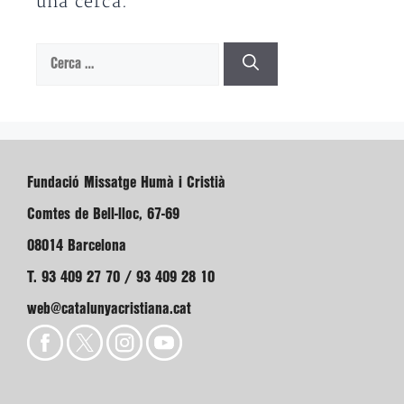
una cerca.
Cerca:
Fundació Missatge Humà i Cristià
Comtes de Bell-lloc, 67-69
08014 Barcelona
T. 93 409 27 70 / 93 409 28 10
web@catalunyacristiana.cat