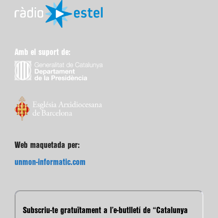
Amb el suport de:
Web maquetada per:
unmon-informatic.com
Subscriu-te gratuïtament a l’e-butlletí de “Catalunya