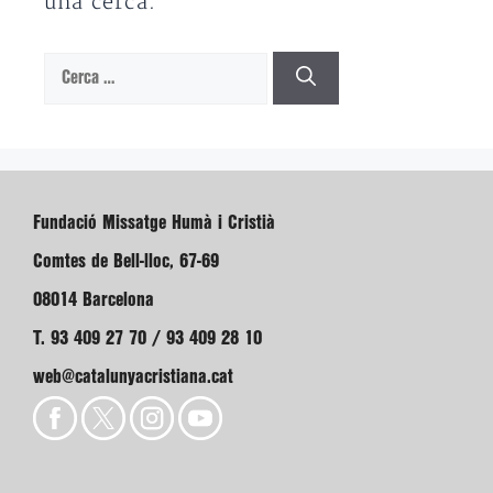
una cerca.
Cerca:
Fundació Missatge Humà i Cristià
Comtes de Bell-lloc, 67-69
08014 Barcelona
T. 93 409 27 70 / 93 409 28 10
web@catalunyacristiana.cat