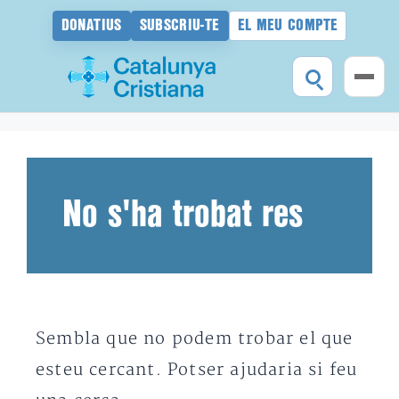
DONATIUS
SUBSCRIU-TE
EL MEU COMPTE
Vés
al
contingut
No s'ha trobat res
Sembla que no podem trobar el que
esteu cercant. Potser ajudaria si feu