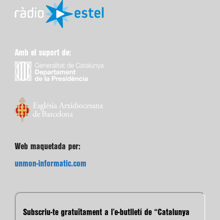
Amb el suport de:
Web maquetada per:
unmon-informatic.com
Subscriu-te gratuïtament a l’e-butlletí de “Catalunya