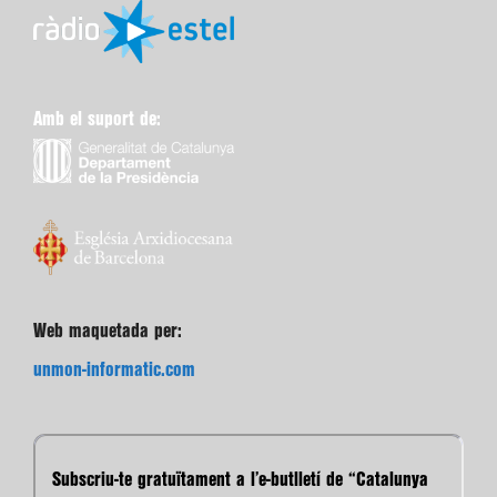
Amb el suport de:
Web maquetada per:
unmon-informatic.com
Subscriu-te gratuïtament a l’e-butlletí de “Catalunya