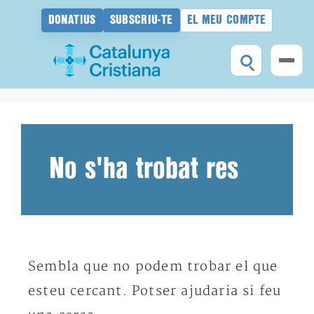
DONATIUS
SUBSCRIU-TE
EL MEU COMPTE
Vés
al
contingut
No s'ha trobat res
Sembla que no podem trobar el que
esteu cercant. Potser ajudaria si feu