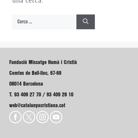
una cerca.
Cerca:
Fundació Missatge Humà i Cristià
Comtes de Bell-lloc, 67-69
08014 Barcelona
T. 93 409 27 70 / 93 409 28 10
web@catalunyacristiana.cat