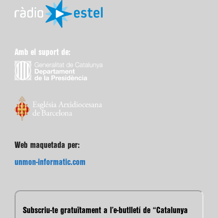
Amb el suport de:
Web maquetada per:
unmon-informatic.com
Subscriu-te gratuïtament a l’e-butlletí de “Catalunya