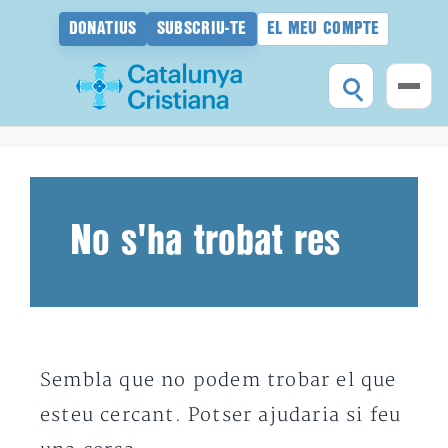
DONATIUS
SUBSCRIU-TE
EL MEU COMPTE
Vés
al
contingut
No s'ha trobat res
Sembla que no podem trobar el que
esteu cercant. Potser ajudaria si feu