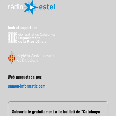
Amb el suport de:
Web maquetada per:
unmon-informatic.com
Subscriu-te gratuïtament a l’e-butlletí de “Catalunya