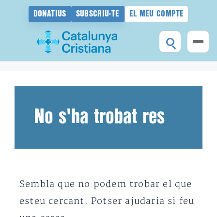
DONATIUS
SUBSCRIU-TE
EL MEU COMPTE
Vés
al
contingut
No s'ha trobat res
Sembla que no podem trobar el que
esteu cercant. Potser ajudaria si feu