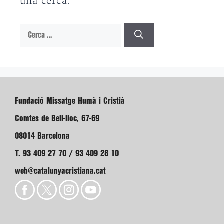
una cerca.
Cerca:
Fundació Missatge Humà i Cristià
Comtes de Bell-lloc, 67-69
08014 Barcelona
T. 93 409 27 70 / 93 409 28 10
web@catalunyacristiana.cat