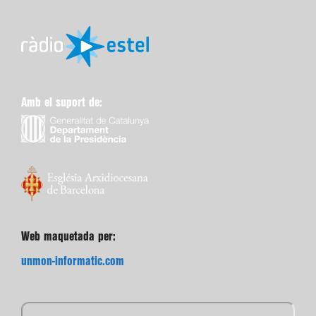
Amb el suport de:
Web maquetada per:
unmon-informatic.com