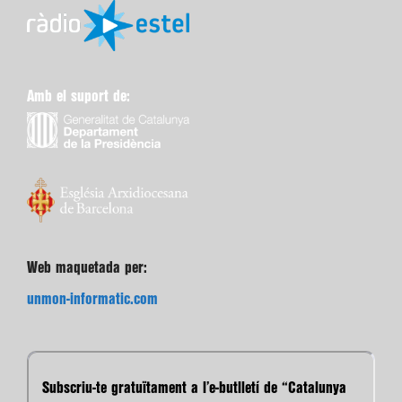
Amb el suport de:
Web maquetada per:
unmon-informatic.com
Subscriu-te gratuïtament a l’e-butlletí de “Catalunya