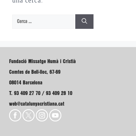
una cerca.
Cerca:
Fundació Missatge Humà i Cristià
Comtes de Bell-lloc, 67-69
08014 Barcelona
T. 93 409 27 70 / 93 409 28 10
web@catalunyacristiana.cat