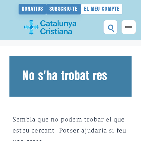
DONATIUS
SUBSCRIU-TE
EL MEU COMPTE
Vés
al
contingut
No s'ha trobat res
Sembla que no podem trobar el que
esteu cercant. Potser ajudaria si feu