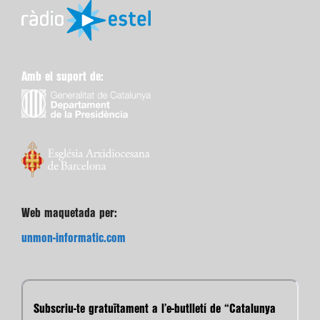
Amb el suport de:
Web maquetada per:
unmon-informatic.com
Subscriu-te gratuïtament a l’e-butlletí de “Catalunya