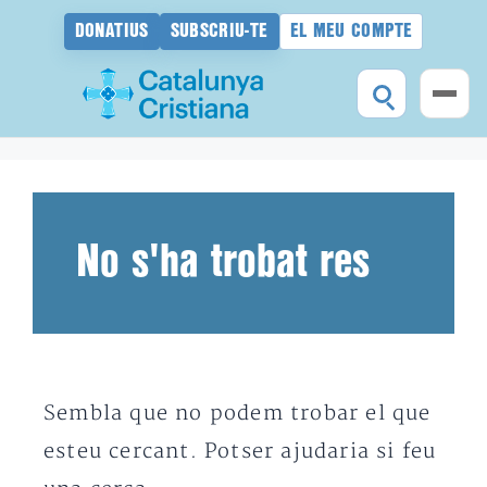
DONATIUS
SUBSCRIU-TE
EL MEU COMPTE
Vés
al
contingut
No s'ha trobat res
Sembla que no podem trobar el que
esteu cercant. Potser ajudaria si feu