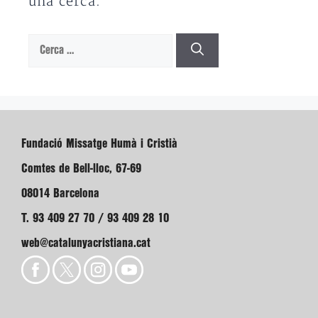
una cerca.
Cerca:
Fundació Missatge Humà i Cristià
Comtes de Bell-lloc, 67-69
08014 Barcelona
T. 93 409 27 70 / 93 409 28 10
web@catalunyacristiana.cat