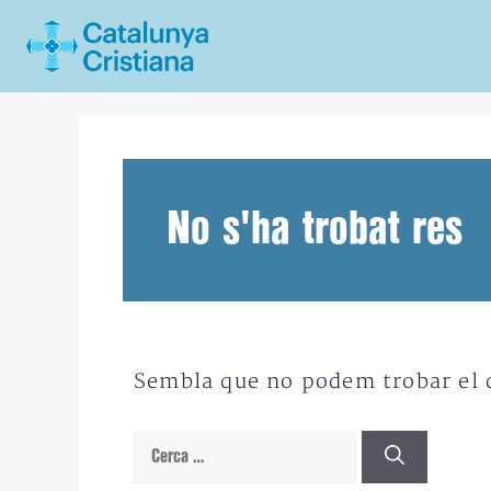
Vés
al
contingut
No s'ha trobat res
Sembla que no podem trobar el qu
Cerca: