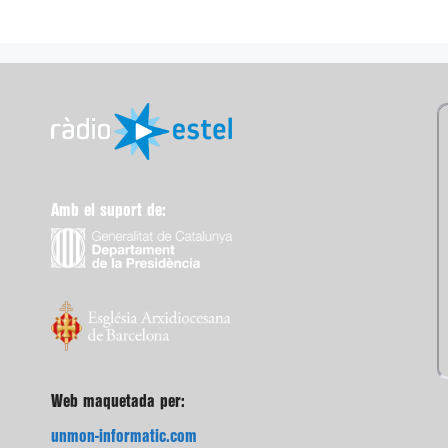
Amb el suport de:
Web maquetada per:
unmon-informatic.com