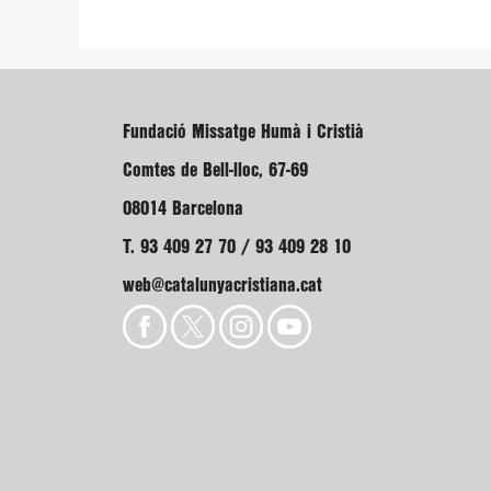
Fundació Missatge Humà i Cristià
Comtes de Bell-lloc, 67-69
08014 Barcelona
T. 93 409 27 70 / 93 409 28 10
web@catalunyacristiana.cat