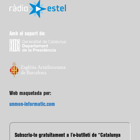
Amb el suport de:
Web maquetada per:
unmon-informatic.com
Subscriu-te gratuïtament a l’e-butlletí de “Catalunya