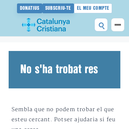
DONATIUS
SUBSCRIU-TE
EL MEU COMPTE
Vés
al
contingut
No s'ha trobat res
Sembla que no podem trobar el que
esteu cercant. Potser ajudaria si feu