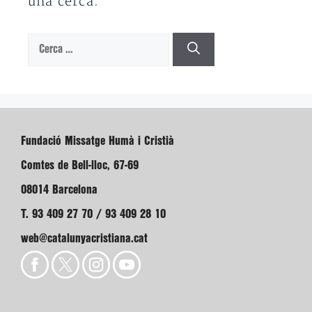
una cerca.
Cerca:
Fundació Missatge Humà i Cristià
Comtes de Bell-lloc, 67-69
08014 Barcelona
T. 93 409 27 70 / 93 409 28 10
web@catalunyacristiana.cat