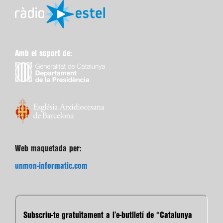
Amb el suport de:
Web maquetada per:
unmon-informatic.com
Subscriu-te gratuïtament a l’e-butlletí de “Catalunya