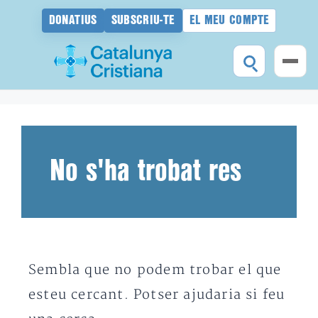
DONATIUS
SUBSCRIU-TE
EL MEU COMPTE
Vés
al
contingut
No s'ha trobat res
Sembla que no podem trobar el que
esteu cercant. Potser ajudaria si feu