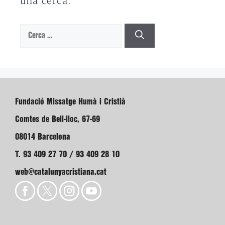
una cerca.
Cerca:
Fundació Missatge Humà i Cristià
Comtes de Bell-lloc, 67-69
08014 Barcelona
T. 93 409 27 70 / 93 409 28 10
web@catalunyacristiana.cat