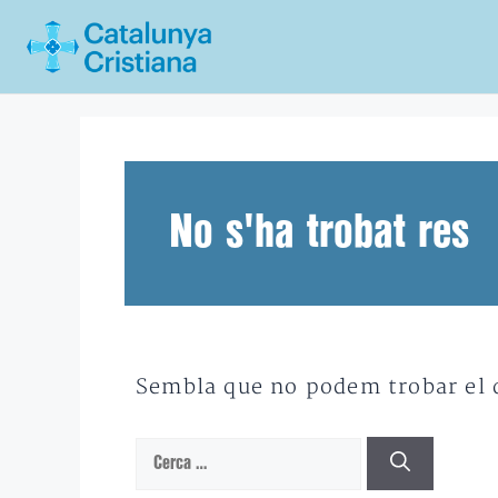
Vés
al
contingut
No s'ha trobat res
Sembla que no podem trobar el qu
Cerca: