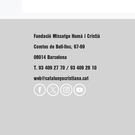
Fundació Missatge Humà i Cristià
Comtes de Bell-lloc, 67-69
08014 Barcelona
T. 93 409 27 70 / 93 409 28 10
web@catalunyacristiana.cat