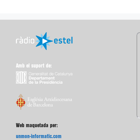
Amb el suport de:
Web maquetada per:
unmon-informatic.com