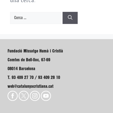
una cerca.
Cerca:
Fundació Missatge Humà i Cristià
Comtes de Bell-lloc, 67-69
08014 Barcelona
T. 93 409 27 70 / 93 409 28 10
web@catalunyacristiana.cat