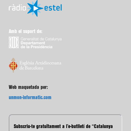
Amb el suport de:
Web maquetada per:
unmon-informatic.com
Subscriu-te gratuïtament a l’e-butlletí de “Catalunya