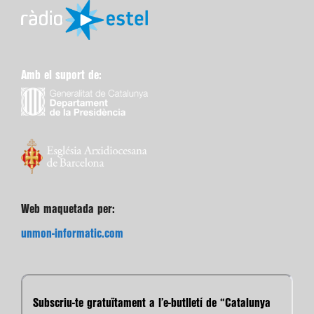
Amb el suport de:
Web maquetada per:
unmon-informatic.com
Subscriu-te gratuïtament a l’e-butlletí de “Catalunya