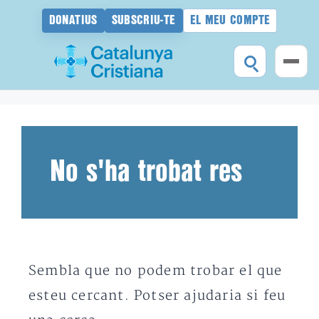
DONATIUS
SUBSCRIU-TE
EL MEU COMPTE
Vés
al
contingut
No s'ha trobat res
Sembla que no podem trobar el que
esteu cercant. Potser ajudaria si feu