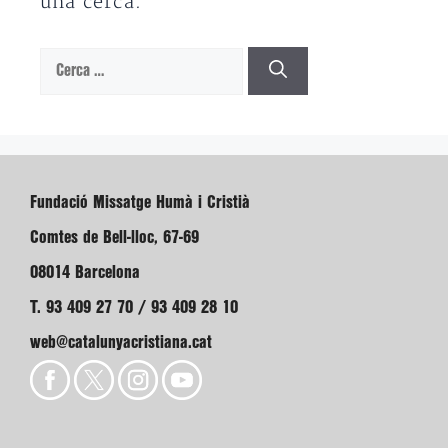
una cerca.
Cerca:
Fundació Missatge Humà i Cristià
Comtes de Bell-lloc, 67-69
08014 Barcelona
T. 93 409 27 70 / 93 409 28 10
web@catalunyacristiana.cat