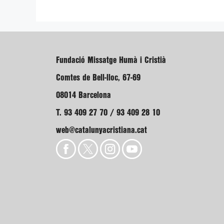
Fundació Missatge Humà i Cristià
Comtes de Bell-lloc, 67-69
08014 Barcelona
T. 93 409 27 70 / 93 409 28 10
web@catalunyacristiana.cat