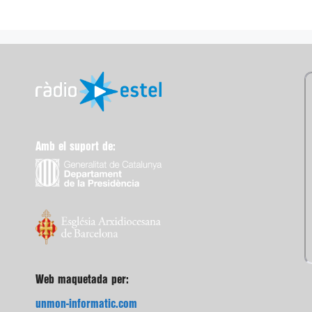
Amb el suport de:
Web maquetada per:
unmon-informatic.com