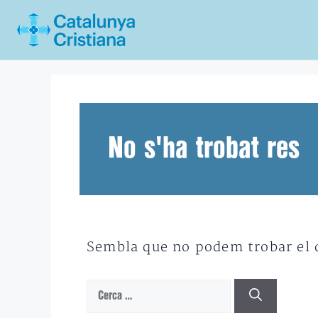
Vés
al
contingut
No s'ha trobat res
Sembla que no podem trobar el qu
Cerca: