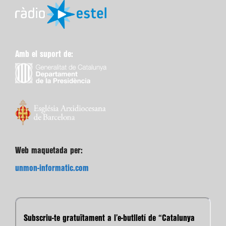
Amb el suport de:
Web maquetada per:
unmon-informatic.com
Subscriu-te gratuïtament a l’e-butlletí de “Catalunya