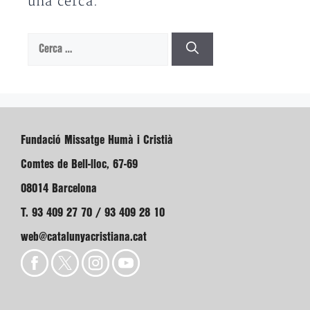
una cerca.
Cerca:
Fundació Missatge Humà i Cristià
Comtes de Bell-lloc, 67-69
08014 Barcelona
T. 93 409 27 70 / 93 409 28 10
web@catalunyacristiana.cat