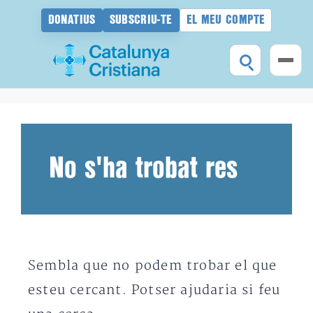
DONATIUS
SUBSCRIU-TE
EL MEU COMPTE
Vés
al
contingut
No s'ha trobat res
Sembla que no podem trobar el que
esteu cercant. Potser ajudaria si feu