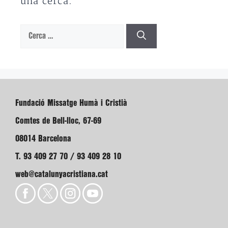
una cerca.
Cerca:
Fundació Missatge Humà i Cristià
Comtes de Bell-lloc, 67-69
08014 Barcelona
T. 93 409 27 70 / 93 409 28 10
web@catalunyacristiana.cat