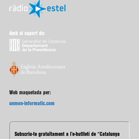
Amb el suport de:
Web maquetada per:
unmon-informatic.com
Subscriu-te gratuïtament a l’e-butlletí de “Catalunya