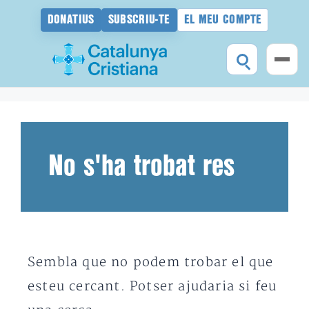
DONATIUS
SUBSCRIU-TE
EL MEU COMPTE
Vés
al
contingut
No s'ha trobat res
Sembla que no podem trobar el que
esteu cercant. Potser ajudaria si feu