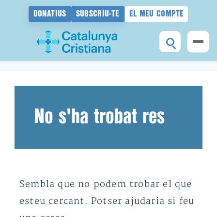
DONATIUS
SUBSCRIU-TE
EL MEU COMPTE
Vés
al
contingut
No s'ha trobat res
Sembla que no podem trobar el que
esteu cercant. Potser ajudaria si feu