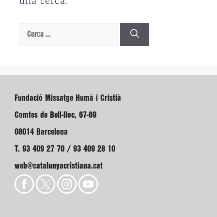
una cerca.
Cerca:
Fundació Missatge Humà i Cristià
Comtes de Bell-lloc, 67-69
08014 Barcelona
T. 93 409 27 70 / 93 409 28 10
web@catalunyacristiana.cat