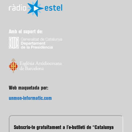
Amb el suport de:
Web maquetada per:
unmon-informatic.com
Subscriu-te gratuïtament a l’e-butlletí de “Catalunya