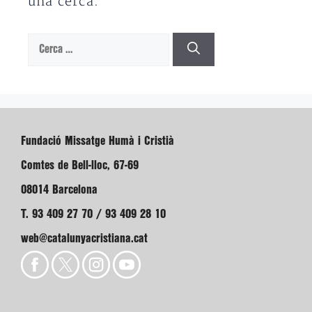
una cerca.
Cerca:
Fundació Missatge Humà i Cristià
Comtes de Bell-lloc, 67-69
08014 Barcelona
T. 93 409 27 70 / 93 409 28 10
web@catalunyacristiana.cat