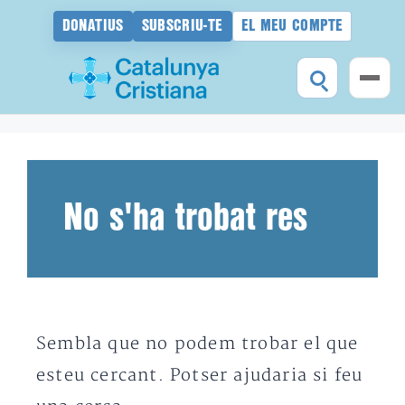
DONATIUS
SUBSCRIU-TE
EL MEU COMPTE
Vés
al
contingut
No s'ha trobat res
Sembla que no podem trobar el que
esteu cercant. Potser ajudaria si feu