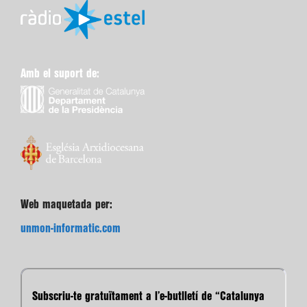
Amb el suport de:
Web maquetada per:
unmon-informatic.com
Subscriu-te gratuïtament a l’e-butlletí de “Catalunya