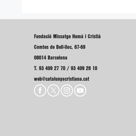
Fundació Missatge Humà i Cristià
Comtes de Bell-lloc, 67-69
08014 Barcelona
T. 93 409 27 70 / 93 409 28 10
web@catalunyacristiana.cat