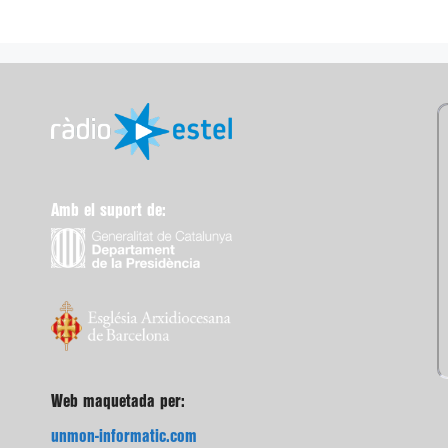
Amb el suport de:
Web maquetada per:
unmon-informatic.com