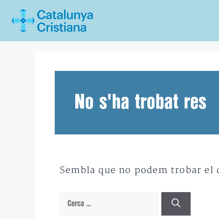
Vés
al
contingut
No s'ha trobat res
Sembla que no podem trobar el qu
Cerca: