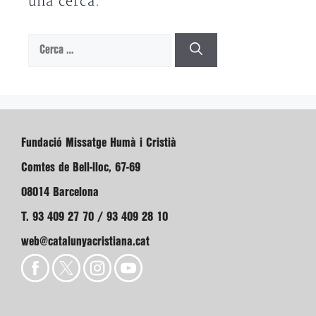
una cerca.
Cerca:
Fundació Missatge Humà i Cristià
Comtes de Bell-lloc, 67-69
08014 Barcelona
T. 93 409 27 70 / 93 409 28 10
web@catalunyacristiana.cat