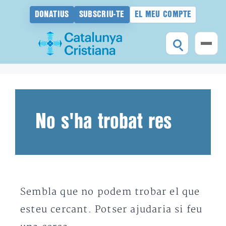
DONATIUS
SUBSCRIU-TE
EL MEU COMPTE
Vés
al
contingut
No s'ha trobat res
Sembla que no podem trobar el que
esteu cercant. Potser ajudaria si feu