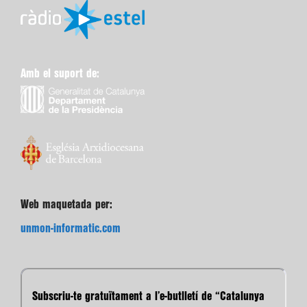
Amb el suport de:
Web maquetada per:
unmon-informatic.com
Subscriu-te gratuïtament a l’e-butlletí de “Catalunya