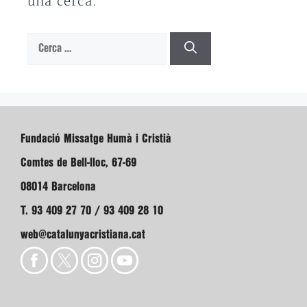
una cerca.
Cerca:
Fundació Missatge Humà i Cristià
Comtes de Bell-lloc, 67-69
08014 Barcelona
T. 93 409 27 70 / 93 409 28 10
web@catalunyacristiana.cat