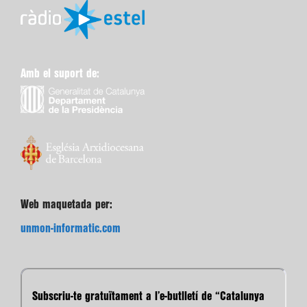
Amb el suport de:
Web maquetada per:
unmon-informatic.com
Subscriu-te gratuïtament a l’e-butlletí de “Catalunya