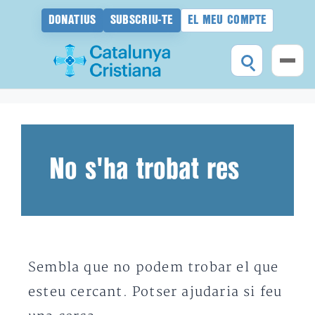
DONATIUS
SUBSCRIU-TE
EL MEU COMPTE
Vés
al
contingut
No s'ha trobat res
Sembla que no podem trobar el que
esteu cercant. Potser ajudaria si feu