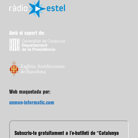
Amb el suport de:
Web maquetada per:
unmon-informatic.com
Subscriu-te gratuïtament a l’e-butlletí de “Catalunya