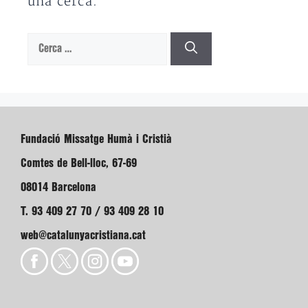
una cerca.
Cerca:
Fundació Missatge Humà i Cristià
Comtes de Bell-lloc, 67-69
08014 Barcelona
T. 93 409 27 70 / 93 409 28 10
web@catalunyacristiana.cat