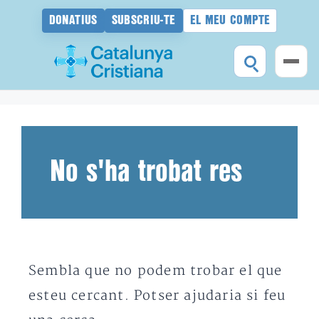
DONATIUS
SUBSCRIU-TE
EL MEU COMPTE
Vés
al
contingut
No s'ha trobat res
Sembla que no podem trobar el que
esteu cercant. Potser ajudaria si feu