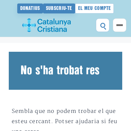
DONATIUS
SUBSCRIU-TE
EL MEU COMPTE
Vés
al
contingut
No s'ha trobat res
Sembla que no podem trobar el que
esteu cercant. Potser ajudaria si feu