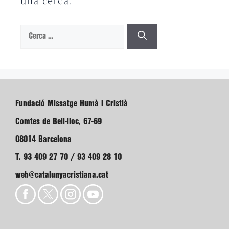
una cerca.
Cerca:
Fundació Missatge Humà i Cristià
Comtes de Bell-lloc, 67-69
08014 Barcelona
T. 93 409 27 70 / 93 409 28 10
web@catalunyacristiana.cat