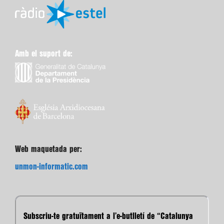
Amb el suport de:
Web maquetada per:
unmon-informatic.com
Subscriu-te gratuïtament a l’e-butlletí de “Catalunya