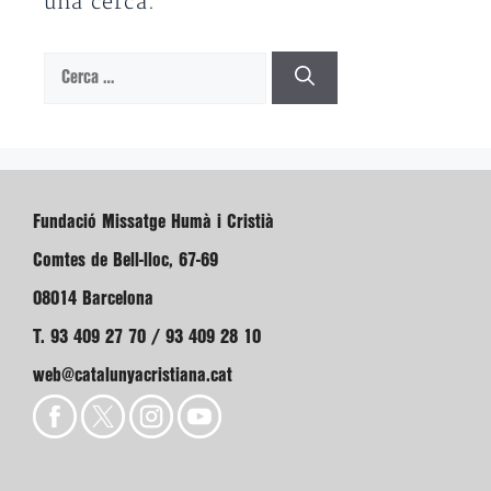
una cerca.
Cerca:
Fundació Missatge Humà i Cristià
Comtes de Bell-lloc, 67-69
08014 Barcelona
T. 93 409 27 70 / 93 409 28 10
web@catalunyacristiana.cat