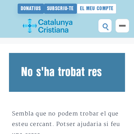
DONATIUS
SUBSCRIU-TE
EL MEU COMPTE
Vés
al
contingut
No s'ha trobat res
Sembla que no podem trobar el que
esteu cercant. Potser ajudaria si feu