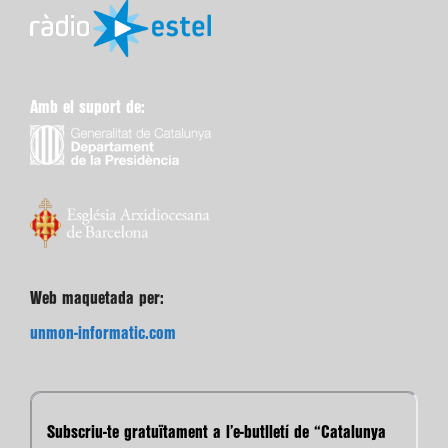
Amb el suport de:
Web maquetada per:
unmon-informatic.com
Subscriu-te gratuïtament a l’e-butlletí de “Catalunya