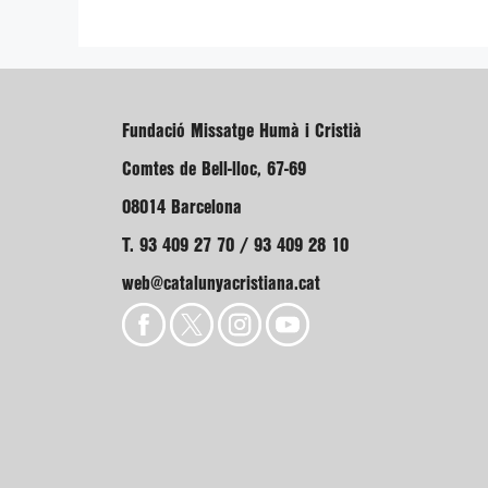
Fundació Missatge Humà i Cristià
Comtes de Bell-lloc, 67-69
08014 Barcelona
T. 93 409 27 70 / 93 409 28 10
web@catalunyacristiana.cat