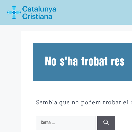
Vés
al
contingut
No s'ha trobat res
Sembla que no podem trobar el qu
Cerca: