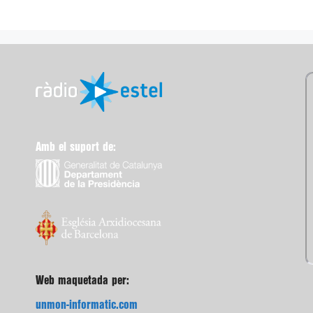
Amb el suport de:
Web maquetada per:
unmon-informatic.com