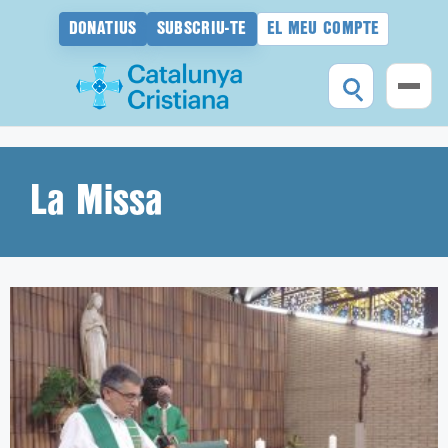
DONATIUS
SUBSCRIU-TE
EL MEU COMPTE
Vés
al
contingut
La Missa