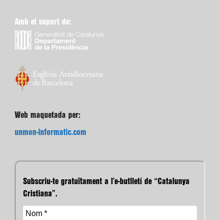
Amb el suport de:
Web maquetada per:
unmon-informatic.com
Subscriu-te gratuïtament a l’e-butlletí de “Catalunya
Cristiana”.