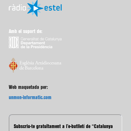
Amb el suport de:
Web maquetada per:
unmon-informatic.com
Subscriu-te gratuïtament a l’e-butlletí de “Catalunya