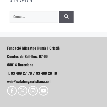
una cerca.
Cerca:
Fundació Missatge Humà i Cristià
Comtes de Bell-lloc, 67-69
08014 Barcelona
T. 93 409 27 70 / 93 409 28 10
web@catalunyacristiana.cat