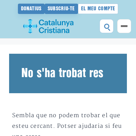
DONATIUS
SUBSCRIU-TE
EL MEU COMPTE
Vés
al
contingut
No s'ha trobat res
Sembla que no podem trobar el que
esteu cercant. Potser ajudaria si feu