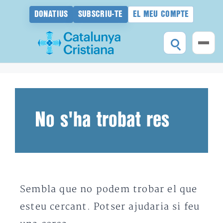
DONATIUS
SUBSCRIU-TE
EL MEU COMPTE
Vés
al
contingut
No s'ha trobat res
Sembla que no podem trobar el que
esteu cercant. Potser ajudaria si feu