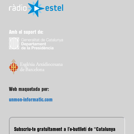
Amb el suport de:
Web maquetada per:
unmon-informatic.com
Subscriu-te gratuïtament a l’e-butlletí de “Catalunya