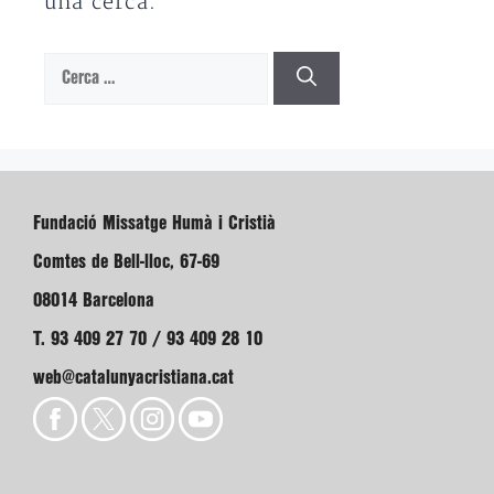
una cerca.
Cerca:
Fundació Missatge Humà i Cristià
Comtes de Bell-lloc, 67-69
08014 Barcelona
T. 93 409 27 70 / 93 409 28 10
web@catalunyacristiana.cat