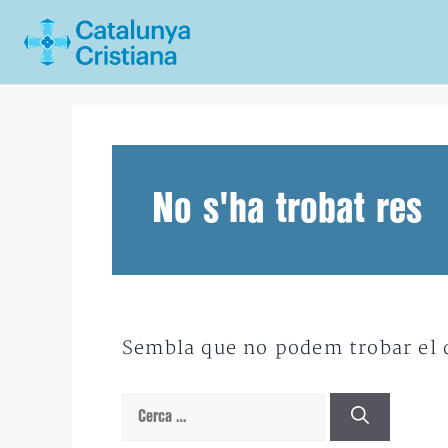
Vés
al
contingut
No s'ha trobat res
Sembla que no podem trobar el qu
Cerca: