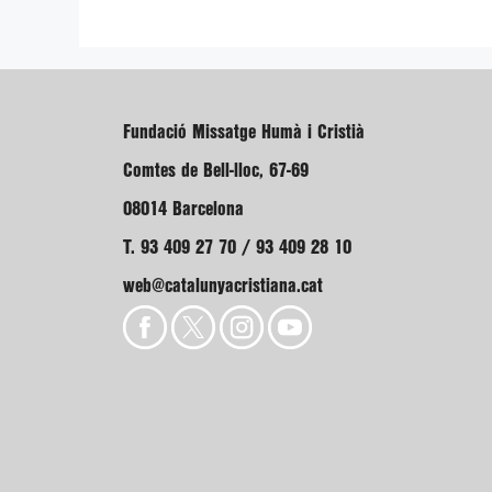
Fundació Missatge Humà i Cristià
Comtes de Bell-lloc, 67-69
08014 Barcelona
T. 93 409 27 70 / 93 409 28 10
web@catalunyacristiana.cat