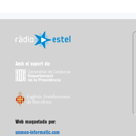
Amb el suport de:
Web maquetada per:
unmon-informatic.com