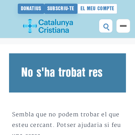
DONATIUS
SUBSCRIU-TE
EL MEU COMPTE
Vés
al
contingut
No s'ha trobat res
Sembla que no podem trobar el que
esteu cercant. Potser ajudaria si feu