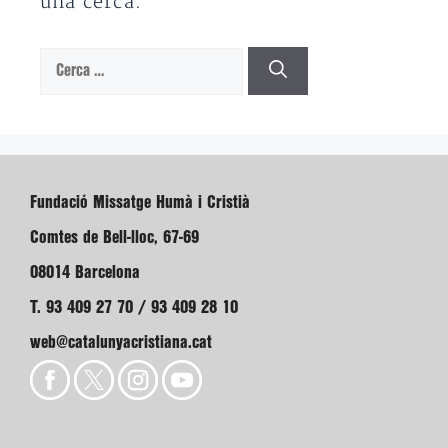
una cerca.
Cerca:
Fundació Missatge Humà i Cristià
Comtes de Bell-lloc, 67-69
08014 Barcelona
T. 93 409 27 70 / 93 409 28 10
web@catalunyacristiana.cat