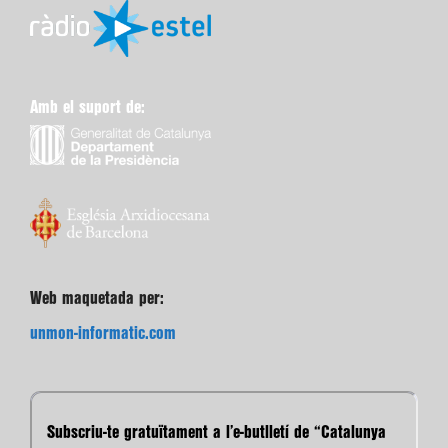
Amb el suport de:
Web maquetada per:
unmon-informatic.com
Subscriu-te gratuïtament a l’e-butlletí de “Catalunya