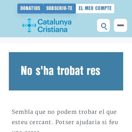
DONATIUS
SUBSCRIU-TE
EL MEU COMPTE
Vés
al
contingut
No s'ha trobat res
Sembla que no podem trobar el que
esteu cercant. Potser ajudaria si feu