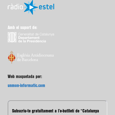
Amb el suport de:
Web maquetada per:
unmon-informatic.com
Subscriu-te gratuïtament a l’e-butlletí de “Catalunya