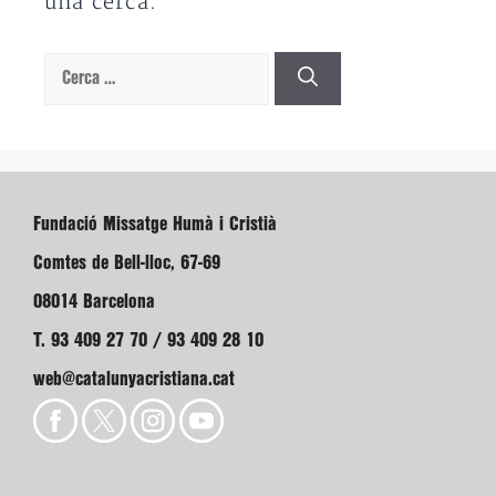
una cerca.
Cerca:
Fundació Missatge Humà i Cristià
Comtes de Bell-lloc, 67-69
08014 Barcelona
T. 93 409 27 70 / 93 409 28 10
web@catalunyacristiana.cat