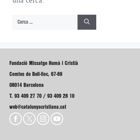
una cerca.
Cerca:
Fundació Missatge Humà i Cristià
Comtes de Bell-lloc, 67-69
08014 Barcelona
T. 93 409 27 70 / 93 409 28 10
web@catalunyacristiana.cat