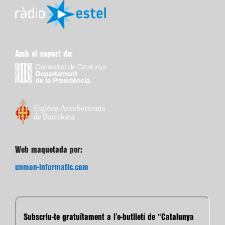
Amb el suport de:
Web maquetada per:
unmon-informatic.com
Subscriu-te gratuïtament a l’e-butlletí de “Catalunya