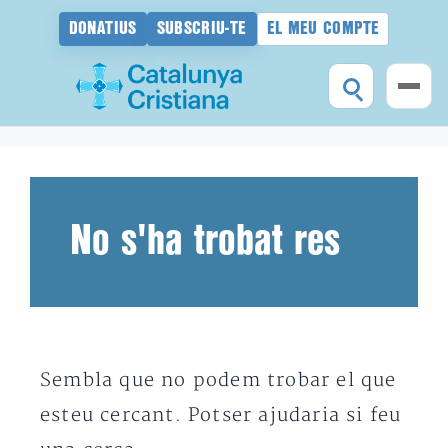
DONATIUS
SUBSCRIU-TE
EL MEU COMPTE
Vés
al
contingut
No s'ha trobat res
Sembla que no podem trobar el que
esteu cercant. Potser ajudaria si feu