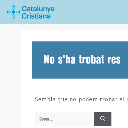
Vés
al
contingut
No s'ha trobat res
Sembla que no podem trobar el qu
Cerca: