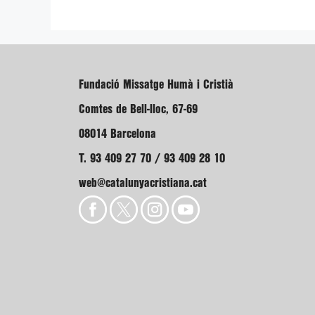
Fundació Missatge Humà i Cristià
Comtes de Bell-lloc, 67-69
08014 Barcelona
T. 93 409 27 70 / 93 409 28 10
web@catalunyacristiana.cat