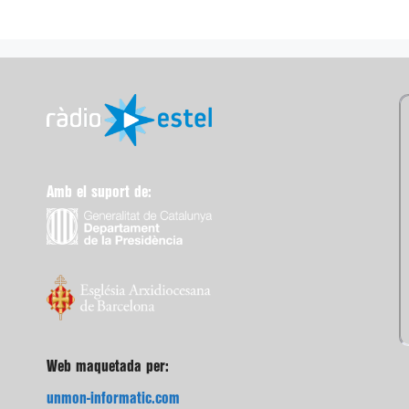
Amb el suport de:
Web maquetada per:
unmon-informatic.com