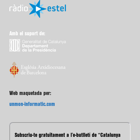
Amb el suport de:
Web maquetada per:
unmon-informatic.com
Subscriu-te gratuïtament a l’e-butlletí de “Catalunya