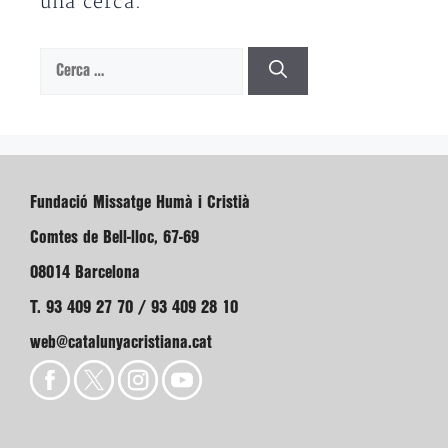
una cerca.
Cerca:
Fundació Missatge Humà i Cristià
Comtes de Bell-lloc, 67-69
08014 Barcelona
T. 93 409 27 70 / 93 409 28 10
web@catalunyacristiana.cat