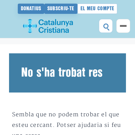
DONATIUS
SUBSCRIU-TE
EL MEU COMPTE
Vés
al
contingut
No s'ha trobat res
Sembla que no podem trobar el que
esteu cercant. Potser ajudaria si feu