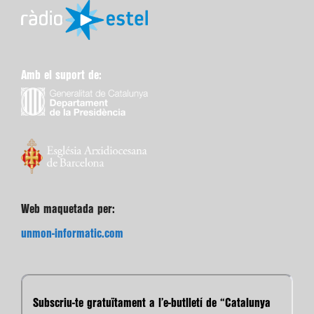
Amb el suport de:
Web maquetada per:
unmon-informatic.com
Subscriu-te gratuïtament a l’e-butlletí de “Catalunya