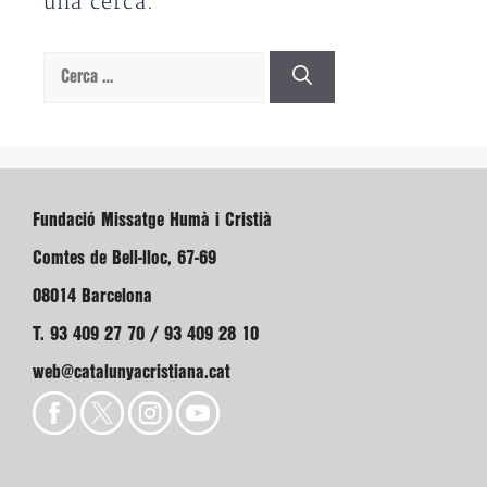
una cerca.
Cerca:
Fundació Missatge Humà i Cristià
Comtes de Bell-lloc, 67-69
08014 Barcelona
T. 93 409 27 70 / 93 409 28 10
web@catalunyacristiana.cat