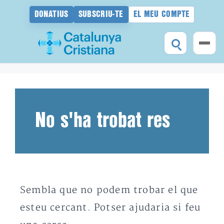
DONATIUS
SUBSCRIU-TE
EL MEU COMPTE
Vés
al
contingut
No s'ha trobat res
Sembla que no podem trobar el que
esteu cercant. Potser ajudaria si feu