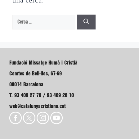
una cerca.
Cerca:
Fundació Missatge Humà i Cristià
Comtes de Bell-lloc, 67-69
08014 Barcelona
T. 93 409 27 70 / 93 409 28 10
web@catalunyacristiana.cat