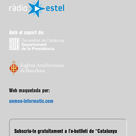
Amb el suport de:
Web maquetada per:
unmon-informatic.com
Subscriu-te gratuïtament a l’e-butlletí de “Catalunya