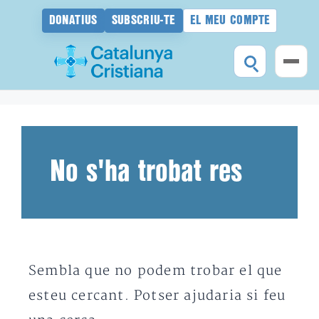
DONATIUS
SUBSCRIU-TE
EL MEU COMPTE
Vés
al
contingut
No s'ha trobat res
Sembla que no podem trobar el que
esteu cercant. Potser ajudaria si feu