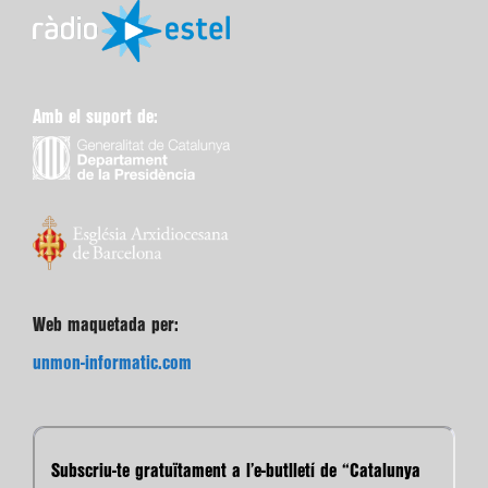
Amb el suport de:
Web maquetada per:
unmon-informatic.com
Subscriu-te gratuïtament a l’e-butlletí de “Catalunya