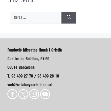
una cerca.
Cerca:
Fundació Missatge Humà i Cristià
Comtes de Bell-lloc, 67-69
08014 Barcelona
T. 93 409 27 70 / 93 409 28 10
web@catalunyacristiana.cat