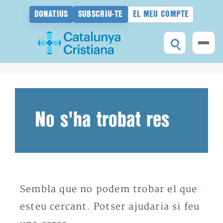
DONATIUS
SUBSCRIU-TE
EL MEU COMPTE
Vés
al
contingut
No s'ha trobat res
Sembla que no podem trobar el que
esteu cercant. Potser ajudaria si feu