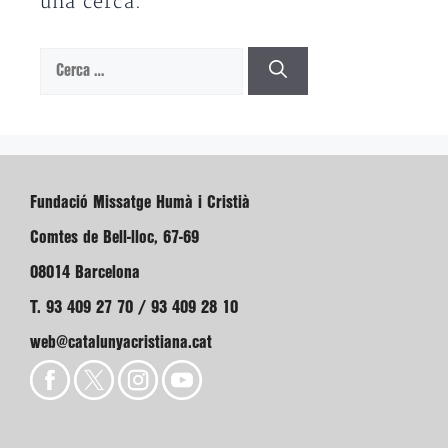
una cerca.
Cerca:
Fundació Missatge Humà i Cristià
Comtes de Bell-lloc, 67-69
08014 Barcelona
T. 93 409 27 70 / 93 409 28 10
web@catalunyacristiana.cat