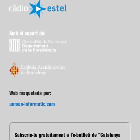
Amb el suport de:
Web maquetada per:
unmon-informatic.com
Subscriu-te gratuïtament a l’e-butlletí de “Catalunya