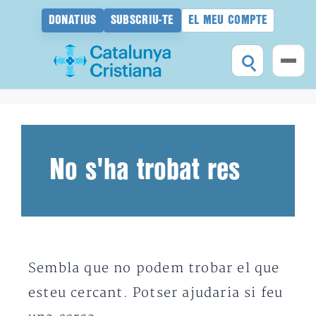
DONATIUS
SUBSCRIU-TE
EL MEU COMPTE
Vés
al
contingut
No s'ha trobat res
Sembla que no podem trobar el que
esteu cercant. Potser ajudaria si feu