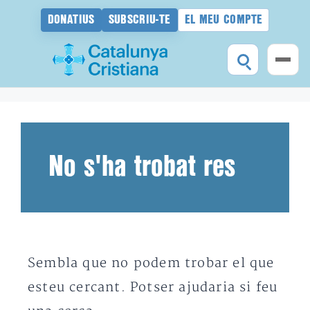
DONATIUS
SUBSCRIU-TE
EL MEU COMPTE
Vés
al
contingut
No s'ha trobat res
Sembla que no podem trobar el que
esteu cercant. Potser ajudaria si feu