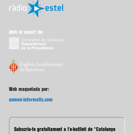
Amb el suport de:
Web maquetada per:
unmon-informatic.com
Subscriu-te gratuïtament a l’e-butlletí de “Catalunya