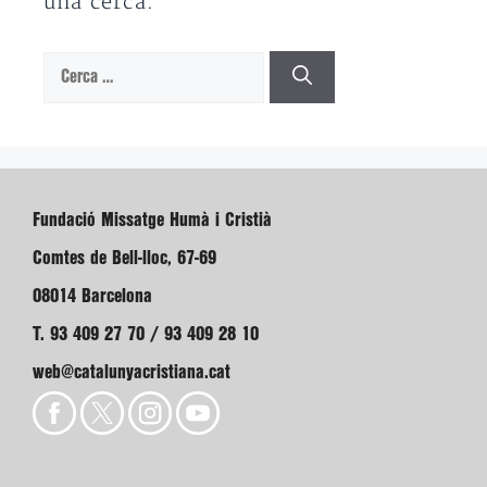
una cerca.
Cerca:
Fundació Missatge Humà i Cristià
Comtes de Bell-lloc, 67-69
08014 Barcelona
T. 93 409 27 70 / 93 409 28 10
web@catalunyacristiana.cat