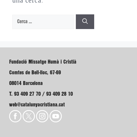
una cerca.
Cerca:
Fundació Missatge Humà i Cristià
Comtes de Bell-lloc, 67-69
08014 Barcelona
T. 93 409 27 70 / 93 409 28 10
web@catalunyacristiana.cat