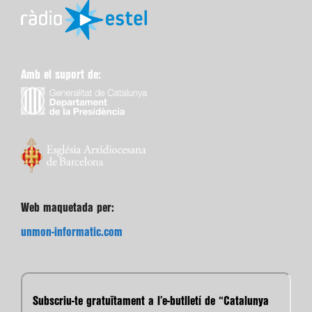
Amb el suport de:
Web maquetada per:
unmon-informatic.com
Subscriu-te gratuïtament a l’e-butlletí de “Catalunya