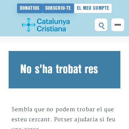
DONATIUS
SUBSCRIU-TE
EL MEU COMPTE
Vés
al
contingut
No s'ha trobat res
Sembla que no podem trobar el que
esteu cercant. Potser ajudaria si feu