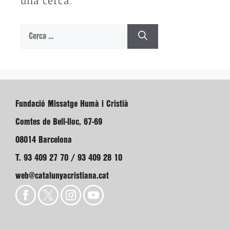
una cerca.
Cerca:
Fundació Missatge Humà i Cristià
Comtes de Bell-lloc, 67-69
08014 Barcelona
T. 93 409 27 70 / 93 409 28 10
web@catalunyacristiana.cat