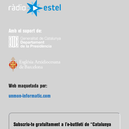
Amb el suport de:
Web maquetada per:
unmon-informatic.com
Subscriu-te gratuïtament a l’e-butlletí de “Catalunya