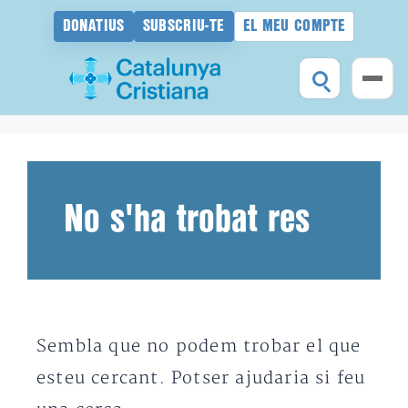
DONATIUS
SUBSCRIU-TE
EL MEU COMPTE
Vés
al
contingut
No s'ha trobat res
Sembla que no podem trobar el que
esteu cercant. Potser ajudaria si feu