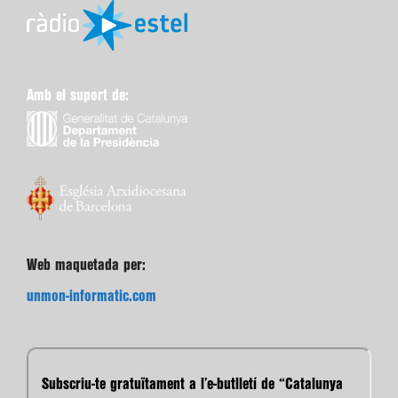
Amb el suport de:
Web maquetada per:
unmon-informatic.com
Subscriu-te gratuïtament a l’e-butlletí de “Catalunya