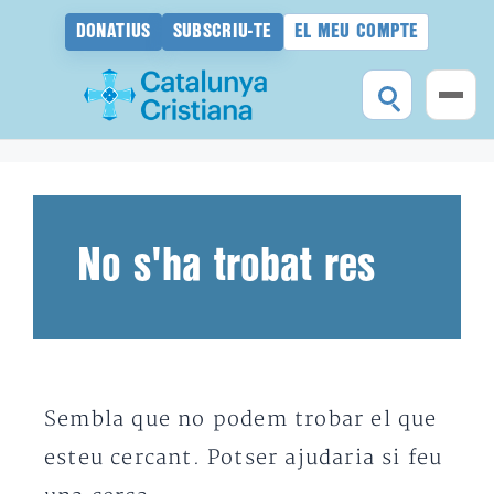
DONATIUS
SUBSCRIU-TE
EL MEU COMPTE
Vés
al
contingut
No s'ha trobat res
Sembla que no podem trobar el que
esteu cercant. Potser ajudaria si feu