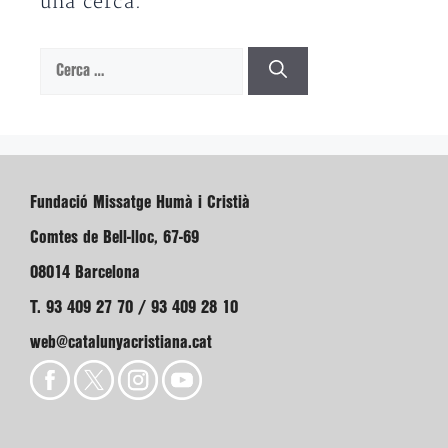
una cerca.
Cerca:
Fundació Missatge Humà i Cristià
Comtes de Bell-lloc, 67-69
08014 Barcelona
T. 93 409 27 70 / 93 409 28 10
web@catalunyacristiana.cat